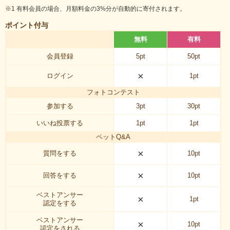
※1 有料会員の場合、月額料金の3%分が自動的に寄付されます。
ポイント付与
無料
有料
会員登録
5pt
50pt
×
ログイン
1pt
フォトコンテスト
参加する
3pt
30pt
いいね投票する
1pt
1pt
ペットQ&A
×
質問をする
10pt
×
回答をする
10pt
ベストアンサー
×
1pt
認定をする
ベストアンサー
×
10pt
認定をされる