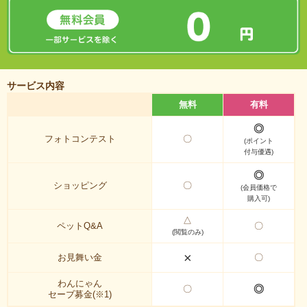
サービス内容
無料
有料
◎
フォトコンテスト
〇
(ポイント
付与優遇)
◎
ショッピング
〇
(会員価格で
購入可)
△
ペットQ&A
〇
(閲覧のみ)
×
お見舞い金
〇
わんにゃん
◎
〇
セーブ募金(※1)